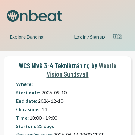
Explore Dancing
Log in / Sign up
🇬🇧
WCS Nivå 3-4 Teknikträning by
Westie
Vision Sundsvall
Where:
Start date:
2026-09-10
End date:
2026-12-10
Occasions:
13
Time:
18:00 - 19:00
Starts in: 32 days
Registration opens:
2026-06-14 20:00 CEST