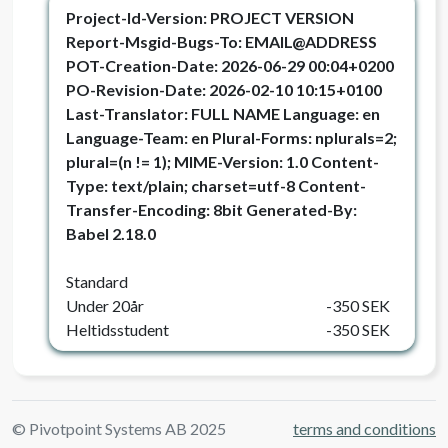
Project-Id-Version: PROJECT VERSION
Report-Msgid-Bugs-To: EMAIL@ADDRESS
POT-Creation-Date: 2026-06-29 00:04+0200
PO-Revision-Date: 2026-02-10 10:15+0100
Last-Translator: FULL NAME
Language: en
Language-Team: en
Plural-Forms: nplurals=2;
plural=(n != 1); MIME-Version: 1.0 Content-
Type: text/plain; charset=utf-8 Content-
Transfer-Encoding: 8bit Generated-By:
Babel 2.18.0
Standard
Under 20år
-350 SEK
Heltidsstudent
-350 SEK
© Pivotpoint Systems AB 2025
terms and conditions