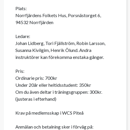
Plats:

Norrfjärdens Folkets Hus, Porsnästorget 6, 
94532 Norrfjärden

Ledare:

Johan Lidberg, Tori Fjällström, Robin Larsson, 
Susanna Kivilgim, Henrik Ölund. Andra 
instruktörer kan förekomma enstaka gånger.

Pris:

Ordinarie pris: 700kr

Under 20år eller heltidsstudent: 350kr

Om du även deltar i träningsgruppen: 300kr. 
(justeras i efterhand)

Krav på medlemsskap i WCS Piteå

Anmälan och betalning sker i förväg på:
